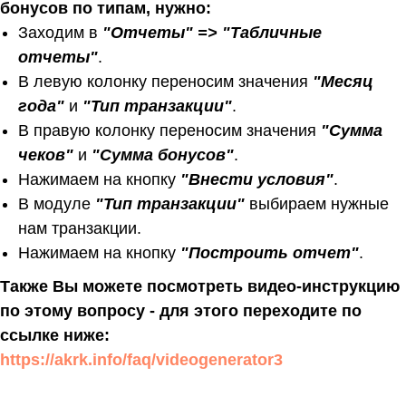
бонусов по типам, нужно:
Заходим в
"Отчеты" => "Табличные
отчеты"
.
В левую колонку переносим значения
"Месяц
года"
и
"Тип транзакции"
.
В правую колонку переносим значения
"Сумма
чеков"
и
"Сумма бонусов"
.
Нажимаем на кнопку
"Внести условия"
.
В модуле
"Тип транзакции"
выбираем нужные
нам транзакции.
Нажимаем на кнопку
"Построить отчет"
.
Также Вы можете посмотреть видео-инструкцию
по этому вопросу - для этого переходите по
ссылке ниже:
https://akrk.info/faq/videogenerator3