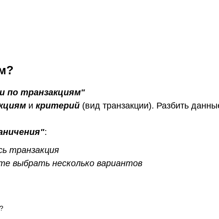
ям?
и по транзакциям"
акциям
и
критерий
(вид транзакции). Разбить данны
аничения"
:
сь транзакция
ете выбрать несколько вариантов
?