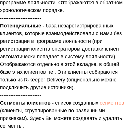
программе лояльности. Отображаются в обратном
хронологическом порядке.
------------------------
Потенциальные
- база незарегистрированных
клиентов, которые взаимодействовали с Вами без
регистрации в программе лояльности (при
регистрации клиента оператором доставки клиент
автоматически попадает в систему лояльности).
Отображаются отдельно в этой вкладке, в общей
базе этих клиентов нет. Эти клиенты собираются
только из R-keeper Delivery (опционально можно
подключить другие источники).
------------------------
Сегменты клиентов
- список созданных
сегментов
(клиенты, сгруппированные по различными
признакам). Здесь Вы можете создавать и удалять
сегменты.